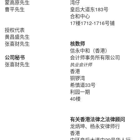
蒙高原先生
湾仔
曹平先生
皇后大道东183号
合和中心
17楼1712-1716号铺
授权代表
黄昌盛先生
张喜财先生
核数师
信永中和（香港）
公司秘书
会计师事务所有限公司
​张喜财先生
执业会计师
香港
铜锣湾
希慎道33号
利园一期
40楼
有关香港法律之法律顾问
龙炳坤、杨永安律师行
香港
中环皇后大道中29号华人行