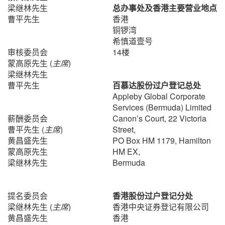
梁继林先生
总办事处及香港主要营业地点
曹平先生
香港
铜锣湾
希慎道壹号
审核委员会
14楼
蒙高原先生 (
主席
)
梁继林先生
曹平先生
百慕达股份过户登记总处
Appleby Global Corporate
Services (Bermuda) Limited
薪酬委员会
Canon’s Court, 22 Victoria
曹平先生 (
主席
)
Street,
黄昌盛先生
PO Box HM 1179, Hamilton
蒙高原先生
HM EX,
梁继林先生
Bermuda
提名委员会
香港股份过户登记分处
梁继林先生 (
主席
)
香港中央证券登记有限公司
黄昌盛先生
香港