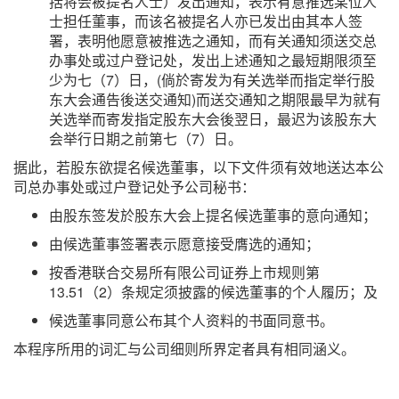
括将会被提名人士）发出通知，表示有意推选某位人
士担任董事，而该名被提名人亦已发出由其本人签
署，表明他愿意被推选之通知，而有关通知须送交总
办事处或过户登记处，发出上述通知之最短期限须至
少为七（7）日，(倘於寄发为有关选举而指定举行股
东大会通告後送交通知)而送交通知之期限最早为就有
关选举而寄发指定股东大会後翌日，最迟为该股东大
会举行日期之前第七（7）日。
据此，若股东欲提名候选董事，以下文件须有效地送达本公
司总办事处或过户登记处予公司秘书：
由股东签发於股东大会上提名候选董事的意向通知；
由候选董事签署表示愿意接受膺选的通知；
按香港联合交易所有限公司证券上市规则第
13.51（2）条规定须披露的候选董事的个人履历；及
候选董事同意公布其个人资料的书面同意书。
本程序所用的词汇与公司细则所界定者具有相同涵义。