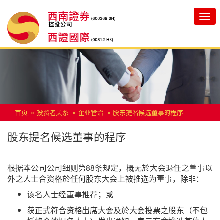
Toggle
navigatio
首页
投资者关系
企业管治
股东提名候选董事的程序
股东提名候选董事的程序
根据本公司公司细则第88条规定，概无於大会退任之董事以
外之人士合资格於任何股东大会上被推选为董事，除非：
该名人士经董事推荐；或
获正式符合资格出席大会及於大会投票之股东（不包