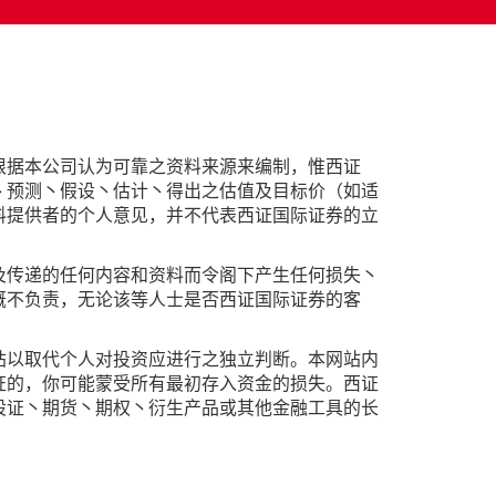
根据本公司认为可靠之资料来源来编制，惟西证
丶预测丶假设丶估计丶得出之估值及目标价（如适
料提供者的个人意见，并不代表西证国际证券的立
及传递的任何内容和资料而令阁下产生任何损失丶
概不负责，无论该等人士是否西证国际证券的客
站以取代个人对投资应进行之独立判断。本网站内
证的，你可能蒙受所有最初存入资金的损失。西证
股证丶期货丶期权丶衍生产品或其他金融工具的长