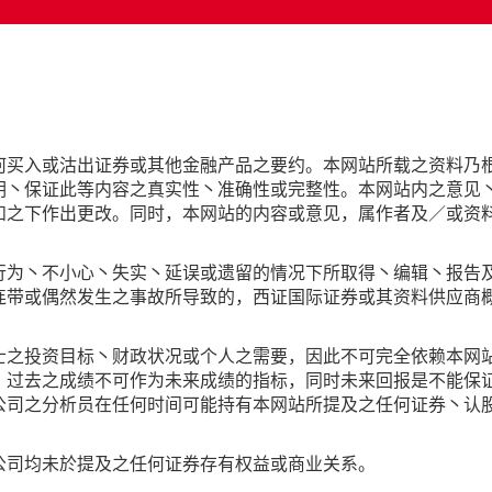
何买入或沽出证券或其他金融产品之要约。本网站所载之资料乃
明丶保证此等内容之真实性丶准确性或完整性。本网站内之意见
知之下作出更改。同时，本网站的内容或意见，属作者及／或资
行为丶不小心丶失实丶延误或遗留的情况下所取得丶编辑丶报告
连带或偶然发生之事故所导致的，西证国际证券或其资料供应商
士之投资目标丶财政状况或个人之需要，因此不可完全依赖本网
。过去之成绩不可作为未来成绩的指标，同时未来回报是不能保
公司之分析员在任何时间可能持有本网站所提及之任何证券丶认
公司均未於提及之任何证券存有权益或商业关系。