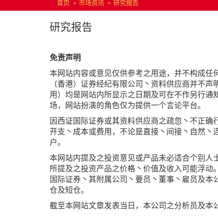
首页
市场资讯
研究报告
研究报告
免责声明
本网站内容或意见仅供参考之用途，并不构成任
（香港）证券经纪有限公司丶资料供应商并不声
用）均是网站内所显示之日期及可在不作另行通
场，网站扮演的角色仅为提供一个言论平台。
因西证国际证券或其资料供应商之疏忽丶不正确
开支丶成本或费用，不论是直接丶间接丶自然丶
户。
本网站内提及之投资意见或产品未必适合个别人
所提及之投资产品之价格丶价值及收入可能浮动
国际证券丶其附属公司丶要员丶董事丶雇员及本
仓及短仓。
截至本网站文章发表当日，本公司之分析员及本