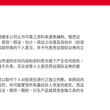
根据本公司认为可靠之资料来源来编制，惟西证
丶预测丶假设丶估计丶得出之估值及目标价（如适
料提供者的个人意见，并不代表西证国际证券的立
及传递的任何内容和资料而令阁下产生任何损失丶
概不负责，无论该等人士是否西证国际证券的客
站以取代个人对投资应进行之独立判断。本网站内
证的，你可能蒙受所有最初存入资金的损失。西证
股证丶期货丶期权丶衍生产品或其他金融工具的长