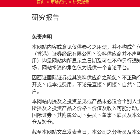
首页
市场资讯
研究报告
研究报告
免责声明
本网站内容或意见仅供参考之用途，并不构成任
（香港）证券经纪有限公司丶资料供应商并不声
用）均是网站内所显示之日期及可在不作另行通
场，网站扮演的角色仅为提供一个言论平台。
因西证国际证券或其资料供应商之疏忽丶不正确
开支丶成本或费用，不论是直接丶间接丶自然丶
户。
本网站内提及之投资意见或产品未必适合个别人
所提及之投资产品之价格丶价值及收入可能浮动
国际证券丶其附属公司丶要员丶董事丶雇员及本
仓及短仓。
截至本网站文章发表当日，本公司之分析员及本