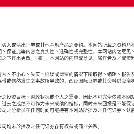
何买入或沽出证券或其他金融产品之要约。本网站所载之资料乃
明丶保证此等内容之真实性丶准确性或完整性。本网站内之意见
知之下作出更改。同时，本网站的内容或意见，属作者及／或资
行为丶不小心丶失实丶延误或遗留的情况下所取得丶编辑丶报告
连带或偶然发生之事故所导致的，西证国际证券或其资料供应商
士之投资目标丶财政状况或个人之需要，因此不可完全依赖本网
。过去之成绩不可作为未来成绩的指标，同时未来回报是不能保
公司之分析员在任何时间可能持有本网站所提及之任何证券丶认
公司均未於提及之任何证券存有权益或商业关系。