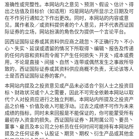
准确性或完整性。本网站内之意见丶预测丶假设丶估计丶得
出之估值及目标价（如适用）均是网站内所显示之日期及可
在不作另行通知之下作出更改。同时，本网站的内容或意
见，属作者及／或资料提供者的个人意见，并不代表西证国
际证券的立场，网站扮演的角色仅为提供一个言论平台。
因西证国际证券或其资料供应商之疏忽丶不正确行为丶不小
心丶失实丶延误或遗留的情况下所取得丶编辑丶报告及传递
的任何内容和资料而令阁下产生任何损失丶开支丶成本或费
用，不论是直接丶间接丶自然丶连带或偶然发生之事故所导
致的，西证国际证券或其资料供应商概不负责，无论该等人
士是否西证国际证券的客户。
本网站内提及之投资意见或产品未必适合个别人士之投资目
标丶财政状况或个人之需要，因此不可完全依赖本网站以取
代个人对投资应进行之独立判断。本网站内所提及之投资产
品之价格丶价值及收入可能浮动。过去之成绩不可作为未来
成绩的指标，同时未来回报是不能保证的，你可能蒙受所有
最初存入资金的损失。西证国际证券丶其附属公司丶要员丶
董事丶雇员及本公司之分析员在任何时间可能持有本网站所
提及之任何证券丶认股证丶期货丶期权丶衍生产品或其他金