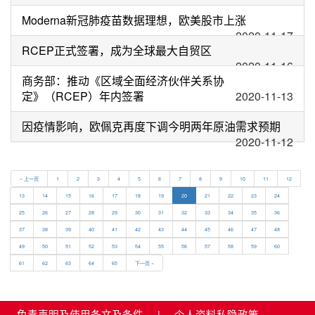
Moderna新冠肺疫苗数据理想，欧美股市上涨
2020-11-17
RCEP正式签署，成为全球最大自贸区
2020-11-16
商务部：推动《区域全面经济伙伴关系协
定》（RCEP）年内签署
2020-11-13
因疫情影响，欧佩克再度下调今明两年原油需求预期
2020-11-12
« 上一页
1
2
3
4
5
6
7
8
9
10
11
12
13
14
15
16
17
18
19
20
21
22
23
24
25
26
27
28
29
30
31
32
33
34
35
36
37
38
39
40
41
42
43
44
45
46
47
48
49
50
51
52
53
54
55
56
57
58
59
60
61
62
63
64
65
下一页 »
免责声明及使用条文及条件
|
个人资料私隐政策