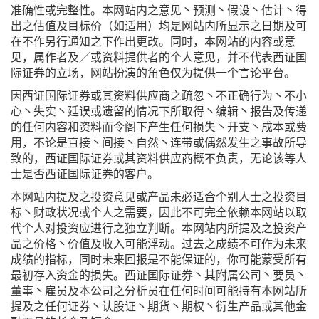
准确性或完整性。本网站内之意见丶预测丶假设丶估计丶得
出之估值及目标价（如适用）均是网站内所显示之日期及可
在不作另行通知之下作出更改。同时，本网站的内容或意
见，属作者及／或资料提供者的个人意见，并不代表西证国
际证券的立场，网站扮演的角色仅为提供一个言论平台。
因西证国际证券或其资料供应商之疏忽丶不正确行为丶不小
心丶失实丶延误或遗留的情况下所取得丶编辑丶报告及传递
的任何内容和资料而令阁下产生任何损失丶开支丶成本或费
用，不论是直接丶间接丶自然丶连带或偶然发生之事故所导
致的，西证国际证券或其资料供应商概不负责，无论该等人
士是否西证国际证券的客户。
本网站内提及之投资意见或产品未必适合个别人士之投资目
标丶财政状况或个人之需要，因此不可完全依赖本网站以取
代个人对投资应进行之独立判断。本网站内所提及之投资产
品之价格丶价值及收入可能浮动。过去之成绩不可作为未来
成绩的指标，同时未来回报是不能保证的，你可能蒙受所有
最初存入资金的损失。西证国际证券丶其附属公司丶要员丶
董事丶雇员及本公司之分析员在任何时间可能持有本网站所
提及之任何证券丶认股证丶期货丶期权丶衍生产品或其他金