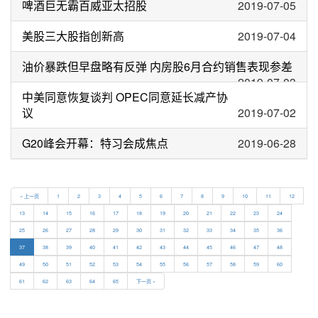
啤酒巨无霸百威亚太招股
2019-07-05
美股三大股指创新高
2019-07-04
油价暴跌但早盘略有反弹 内房股6月合约销售表现参差
2019-07-03
中美同意恢复谈判 OPEC同意延长减产协
议
2019-07-02
G20峰会开幕：特习会成焦点
2019-06-28
« 上一页
1
2
3
4
5
6
7
8
9
10
11
12
13
14
15
16
17
18
19
20
21
22
23
24
25
26
27
28
29
30
31
32
33
34
35
36
37
38
39
40
41
42
43
44
45
46
47
48
49
50
51
52
53
54
55
56
57
58
59
60
61
62
63
64
65
下一页 »