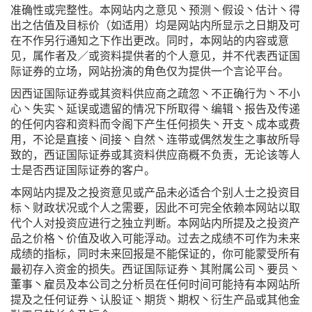
准确性或完整性。本网站内之意见丶预测丶假设丶估计丶得
出之估值及目标价（如适用）均是网站内所显示之日期及可
在不作另行通知之下作出更改。同时，本网站的内容或意
见，属作者及／或资料提供者的个人意见，并不代表西证国
际证券的立场，网站扮演的角色仅为提供一个言论平台。
因西证国际证券或其资料供应商之疏忽丶不正确行为丶不小
心丶失实丶延误或遗留的情况下所取得丶编辑丶报告及传递
的任何内容和资料而令阁下产生任何损失丶开支丶成本或费
用，不论是直接丶间接丶自然丶连带或偶然发生之事故所导
致的，西证国际证券或其资料供应商概不负责，无论该等人
士是否西证国际证券的客户。
本网站内提及之投资意见或产品未必适合个别人士之投资目
标丶财政状况或个人之需要，因此不可完全依赖本网站以取
代个人对投资应进行之独立判断。本网站内所提及之投资产
品之价格丶价值及收入可能浮动。过去之成绩不可作为未来
成绩的指标，同时未来回报是不能保证的，你可能蒙受所有
最初存入资金的损失。西证国际证券丶其附属公司丶要员丶
董事丶雇员及本公司之分析员在任何时间可能持有本网站所
提及之任何证券丶认股证丶期货丶期权丶衍生产品或其他金