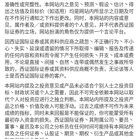
准确性或完整性。本网站内之意见丶预测丶假设丶估计丶得
出之估值及目标价（如适用）均是网站内所显示之日期及可
在不作另行通知之下作出更改。同时，本网站的内容或意
见，属作者及／或资料提供者的个人意见，并不代表西证国
际证券的立场，网站扮演的角色仅为提供一个言论平台。
因西证国际证券或其资料供应商之疏忽丶不正确行为丶不小
心丶失实丶延误或遗留的情况下所取得丶编辑丶报告及传递
的任何内容和资料而令阁下产生任何损失丶开支丶成本或费
用，不论是直接丶间接丶自然丶连带或偶然发生之事故所导
致的，西证国际证券或其资料供应商概不负责，无论该等人
士是否西证国际证券的客户。
本网站内提及之投资意见或产品未必适合个别人士之投资目
标丶财政状况或个人之需要，因此不可完全依赖本网站以取
代个人对投资应进行之独立判断。本网站内所提及之投资产
品之价格丶价值及收入可能浮动。过去之成绩不可作为未来
成绩的指标，同时未来回报是不能保证的，你可能蒙受所有
最初存入资金的损失。西证国际证券丶其附属公司丶要员丶
董事丶雇员及本公司之分析员在任何时间可能持有本网站所
提及之任何证券丶认股证丶期货丶期权丶衍生产品或其他金