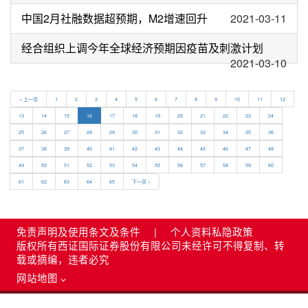
中国2月社融数据超预期，M2增速回升
2021-03-11
经合组织上调今年全球经济预期因疫苗及刺激计划
2021-03-10
« 上一页
1
2
3
4
5
6
7
8
9
10
11
12
13
14
15
16
17
18
19
20
21
22
23
24
25
26
27
28
29
30
31
32
33
34
35
36
37
38
39
40
41
42
43
44
45
46
47
48
49
50
51
52
53
54
55
56
57
58
59
60
61
62
63
64
65
下一页 »
免责声明及使用条文及条件
|
个人资料私隐政策
版权所有西证国际证券股份有限公司未经许可不得复制、转
载或摘编，违者必究
网站地图