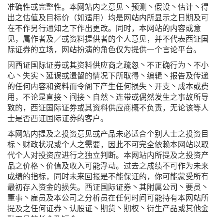
准确性或完整性。本网站内之意见丶预测丶假设丶估计丶得
出之估值及目标价（如适用）均是网站内所显示之日期及可
在不作另行通知之下作出更改。同时，本网站的内容或意
见，属作者及／或资料提供者的个人意见，并不代表西证国
际证券的立场，网站扮演的角色仅为提供一个言论平台。
因西证国际证券或其资料供应商之疏忽丶不正确行为丶不小
心丶失实丶延误或遗留的情况下所取得丶编辑丶报告及传递
的任何内容和资料而令阁下产生任何损失丶开支丶成本或费
用，不论是直接丶间接丶自然丶连带或偶然发生之事故所导
致的，西证国际证券或其资料供应商概不负责，无论该等人
士是否西证国际证券的客户。
本网站内提及之投资意见或产品未必适合个别人士之投资目
标丶财政状况或个人之需要，因此不可完全依赖本网站以取
代个人对投资应进行之独立判断。本网站内所提及之投资产
品之价格丶价值及收入可能浮动。过去之成绩不可作为未来
成绩的指标，同时未来回报是不能保证的，你可能蒙受所有
最初存入资金的损失。西证国际证券丶其附属公司丶要员丶
董事丶雇员及本公司之分析员在任何时间可能持有本网站所
提及之任何证券丶认股证丶期货丶期权丶衍生产品或其他金