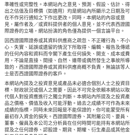
準確性或完整性。本網站內之意見、預測、假設、估計、得
出之估值及目標價（如適用）均是網站內所顯示之日期及可
在不作另行通知之下作出更改。同時，本網站的內容或意
見，屬作者及／或資料提供者的個人意見，並不代表西證國
際證券的立場，網站扮演的角色僅為提供一個言論平台。
因西證國際證券或其資料供應商之疏忽、不正確行為、不小
心、失實、延誤或遺留的情況下所取得、編輯、報告及傳遞
的任何內容和資料而令閣下產生任何損失、開支、成本或費
用，不論是直接、間接、自然、連帶或偶然發生之事故所導
致的，西證國際證券或其資料供應商概不負責，無論該等人
士是否西證國際證券的客戶。
本網站內提及之投資意見或產品未必適合個別人士之投資目
標、財政狀況或個人之需要，因此不可完全依賴本網站以取
代個人對投資應進行之獨立判斷。本網站內所提及之投資產
品之價格、價值及收入可能浮動。過去之成績不可作為未來
成績的指標，同時未來回報是不能保證的，你可能蒙受所有
最初存入資金的損失。西證國際證券、其附屬公司、要員、
董事、僱員及本公司之分析員在任何時間可能持有本網站所
提及之任何證券、認股證、期貨、期權、衍生產品或其他金