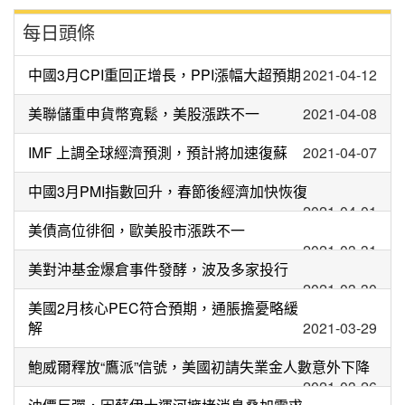
每日頭條
中國3月CPI重回正增長，PPI漲幅大超預期
2021-04-12
美聯儲重申貨幣寬鬆，美股漲跌不一
2021-04-08
IMF 上調全球經濟預測，預計將加速復蘇
2021-04-07
中國3月PMI指數回升，春節後經濟加快恢復
2021-04-01
美債高位徘徊，歐美股市漲跌不一
2021-03-31
美對沖基金爆倉事件發酵，波及多家投行
2021-03-30
美國2月核心PEC符合預期，通脹擔憂略緩
解
2021-03-29
鮑威爾釋放“鷹派”信號，美國初請失業金人數意外下降
2021-03-26