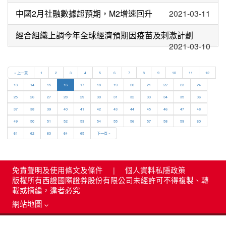
中國2月社融數據超預期，M2增速回升
2021-03-11
經合組織上調今年全球經濟預期因疫苗及刺激計劃
2021-03-10
« 上一頁
1
2
3
4
5
6
7
8
9
10
11
12
13
14
15
16
17
18
19
20
21
22
23
24
25
26
27
28
29
30
31
32
33
34
35
36
37
38
39
40
41
42
43
44
45
46
47
48
49
50
51
52
53
54
55
56
57
58
59
60
61
62
63
64
65
下一頁 »
免責聲明及使用條文及條件
|
個人資料私隱政策
版權所有西證國際證券股份有限公司未經許可不得複製、轉
載或摘編，違者必究
網站地圖