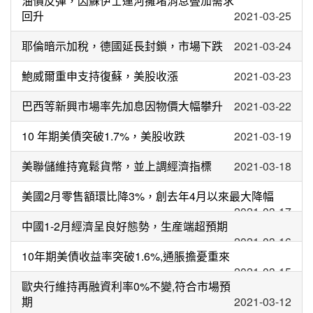
油價反彈，因蘇伊士運河擁堵消息叠加需求
回升
2021-03-25
耶倫暗示加稅，德國延長封鎖，市場下跌
2021-03-24
鮑威爾重申支持復蘇，美股收漲
2021-03-23
巴西等新興市場率先加息因物價大幅攀升
2021-03-22
10 年期美債突破1.7%，美股收跌
2021-03-19
美聯儲維持寬鬆貨幣，並上調經濟指標
2021-03-18
美國2月零售額環比降3%，創去年4月以來最大降幅
2021-03-17
中國1-2月經濟呈良好態勢，生産端超預期
2021-03-16
10年期美債收益率突破1.6%,通脹擔憂重來
2021-03-15
歐央行維持再融資利率0%不變,符合市場預
期
2021-03-12