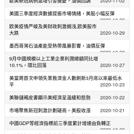
歐美新冠病例激增引發擔憂，油價回調
2020-11-02
美國三季度經濟數據提振市場情緒，美股小幅反彈
2020-10-30
欧美疫情严峻及美财政刺激搁浅,欧美股市
大跌
2020-10-29
墨西哥灣石油產能受熱帶風暴影響，油價反彈
2020-10-28
9月中國規模以上工業企業利潤總額同比增
10.1%，環比回落
2020-10-27
美當周首次申領失業救濟金人數刷新3月底以來最低水
平
2020-10-23
美聯儲褐皮書顯示美經濟呈溫緩和態勢
2020-10-22
市場聚焦新冠刺激計劃磋商，美股收漲
2020-10-21
中國GDP等經濟指標前三季度累計增速由負轉正
2020-10-20