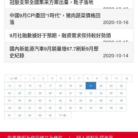
冠脈支架全國集采方案出臺，靴子落地
2020-10-19
中國9月CPI重回“1時代”，猪肉蔬菜價格回
落
2020-10-16
9月社融數據好于預期，融資需求保持較好勢頭
2020-10-15
國內新能源汽車9月銷量增67.7刷新9月歷
史紀錄
2020-10-14
« 上一頁
1
2
3
4
5
6
7
8
9
10
11
12
13
14
15
16
17
18
19
20
21
22
23
24
25
26
27
28
29
30
31
32
33
34
35
36
37
38
39
40
41
42
43
44
45
46
47
48
49
50
51
52
53
54
55
56
57
58
59
60
61
62
63
64
65
下一頁 »
免責聲明及使用條文及條件
|
個人資料私隱政策