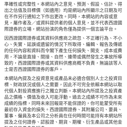
準確性或完整性。本網站內之意見、預測、假設、估計、得
出之估值及目標價（如適用）均是網站內所顯示之日期及可
在不作另行通知之下作出更改。同時，本網站的內容或意
見，屬作者及／或資料提供者的個人意見，並不代表西證國
際證券的立場，網站扮演的角色僅為提供一個言論平台。
因西證國際證券或其資料供應商之疏忽、不正確行為、不小
心、失實、延誤或遺留的情況下所取得、編輯、報告及傳遞
的任何內容和資料而令閣下產生任何損失、開支、成本或費
用，不論是直接、間接、自然、連帶或偶然發生之事故所導
致的，西證國際證券或其資料供應商概不負責，無論該等人
士是否西證國際證券的客戶。
本網站內提及之投資意見或產品未必適合個別人士之投資目
標、財政狀況或個人之需要，因此不可完全依賴本網站以取
代個人對投資應進行之獨立判斷。本網站內所提及之投資產
品之價格、價值及收入可能浮動。過去之成績不可作為未來
成績的指標，同時未來回報是不能保證的，你可能蒙受所有
最初存入資金的損失。西證國際證券、其附屬公司、要員、
董事、僱員及本公司之分析員在任何時間可能持有本網站所
提及之任何證券、認股證、期貨、期權、衍生產品或其他金