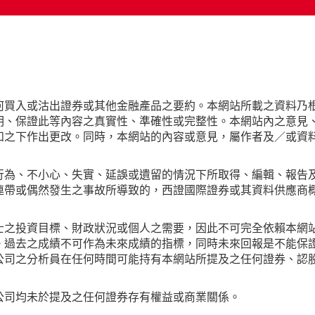
何買入或沽出證券或其他金融產品之要約。本網站所載之資料乃
明、保證此等內容之真實性、準確性或完整性。本網站內之意見
知之下作出更改。同時，本網站的內容或意見，屬作者及／或資
行為、不小心、失實、延誤或遺留的情況下所取得、編輯、報告
連帶或偶然發生之事故所導致的，西證國際證券或其資料供應商
士之投資目標、財政狀況或個人之需要，因此不可完全依賴本網
。過去之成績不可作為未來成績的指標，同時未來回報是不能保
公司之分析員在任何時間可能持有本網站所提及之任何證券、認
公司均未於提及之任何證券存有權益或商業關係。