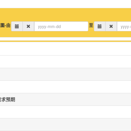
圍-由
至
需求預期