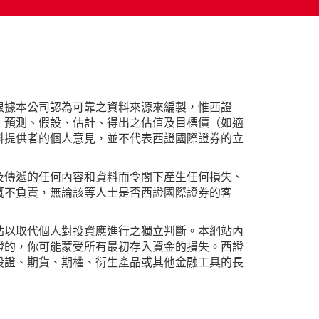
根據本公司認為可靠之資料來源來編製，惟西證
、預測、假設、估計、得出之估值及目標價（如適
料提供者的個人意見，並不代表西證國際證券的立
及傳遞的任何內容和資料而令閣下產生任何損失、
概不負責，無論該等人士是否西證國際證券的客
站以取代個人對投資應進行之獨立判斷。本網站內
證的，你可能蒙受所有最初存入資金的損失。西證
股證、期貨、期權、衍生產品或其他金融工具的長