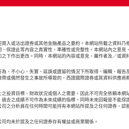
何買入或沽出證券或其他金融產品之要約。本網站所載之資料乃
明、保證此等內容之真實性、準確性或完整性。本網站內之意見
知之下作出更改。同時，本網站的內容或意見，屬作者及／或資
行為、不小心、失實、延誤或遺留的情況下所取得、編輯、報告
連帶或偶然發生之事故所導致的，西證國際證券或其資料供應商
士之投資目標、財政狀況或個人之需要，因此不可完全依賴本網
。過去之成績不可作為未來成績的指標，同時未來回報是不能保
公司之分析員在任何時間可能持有本網站所提及之任何證券、認
公司均未於提及之任何證券存有權益或商業關係。