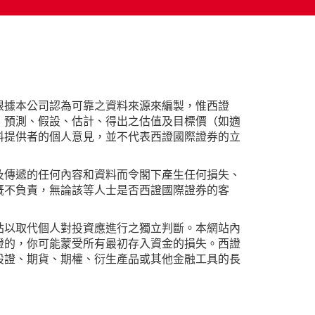
根據本公司認為可靠之資料來源來編製，惟西證
、預測、假設、估計、得出之估值及目標價（如適
料提供者的個人意見，並不代表西證國際證券的立
及傳遞的任何內容和資料而令閣下產生任何損失、
概不負責，無論該等人士是否西證國際證券的客
站以取代個人對投資應進行之獨立判斷。本網站內
證的，你可能蒙受所有最初存入資金的損失。西證
股證、期貨、期權、衍生產品或其他金融工具的長