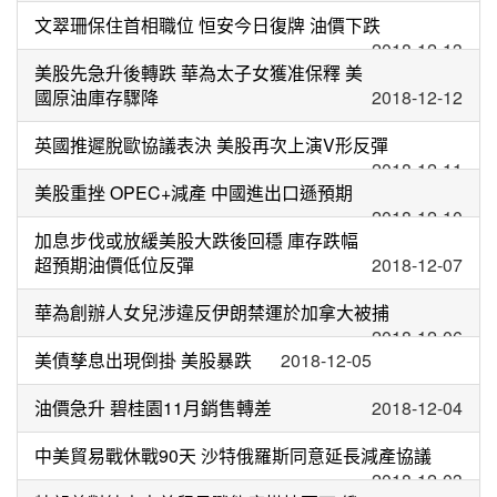
文翠珊保住首相職位 恒安今日復牌 油價下跌
2018-12-13
美股先急升後轉跌 華為太子女獲准保釋 美
國原油庫存驟降
2018-12-12
英國推遲脫歐協議表決 美股再次上演V形反彈
2018-12-11
美股重挫 OPEC+減產 中國進出口遜預期
2018-12-10
加息步伐或放緩美股大跌後回穩 庫存跌幅
超預期油價低位反彈
2018-12-07
華為創辦人女兒涉違反伊朗禁運於加拿大被捕
2018-12-06
美債孳息出現倒掛 美股暴跌
2018-12-05
油價急升 碧桂園11月銷售轉差
2018-12-04
中美貿易戰休戰90天 沙特俄羅斯同意延長減產協議
2018-12-03