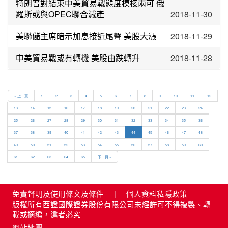
特朗普對結束中美貿易戰態度模棱兩可 俄
羅斯或與OPEC聯合減產
2018-11-30
美聯儲主席暗示加息接近尾聲 美股大漲
2018-11-29
中美貿易戰或有轉機 美股由跌轉升
2018-11-28
« 上一頁
1
2
3
4
5
6
7
8
9
10
11
12
13
14
15
16
17
18
19
20
21
22
23
24
25
26
27
28
29
30
31
32
33
34
35
36
37
38
39
40
41
42
43
44
45
46
47
48
49
50
51
52
53
54
55
56
57
58
59
60
61
62
63
64
65
下一頁 »
免責聲明及使用條文及條件
|
個人資料私隱政策
版權所有西證國際證券股份有限公司未經許可不得複製、轉
載或摘編，違者必究
網站地圖