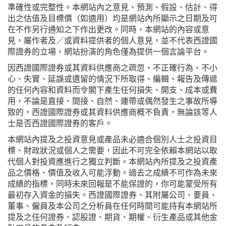
準確性或完整性。本網站內之意見、預測、假設、估計、得
出之估值及目標價（如適用）均是網站內所顯示之日期及可
在不作另行通知之下作出更改。同時，本網站的內容或意
見，屬作者及／或資料提供者的個人意見，並不代表西證國
際證券的立場，網站扮演的角色僅為提供一個言論平台。
因西證國際證券或其資料供應商之疏忽、不正確行為、不小
心、失實、延誤或遺留的情況下所取得、編輯、報告及傳遞
的任何內容和資料而令閣下產生任何損失、開支、成本或費
用，不論是直接、間接、自然、連帶或偶然發生之事故所導
致的，西證國際證券或其資料供應商概不負責，無論該等人
士是否西證國際證券的客戶。
本網站內提及之投資意見或產品未必適合個別人士之投資目
標、財政狀況或個人之需要，因此不可完全依賴本網站以取
代個人對投資應進行之獨立判斷。本網站內所提及之投資產
品之價格、價值及收入可能浮動。過去之成績不可作為未來
成績的指標，同時未來回報是不能保證的，你可能蒙受所有
最初存入資金的損失。西證國際證券、其附屬公司、要員、
董事、僱員及本公司之分析員在任何時間可能持有本網站所
提及之任何證券、認股證、期貨、期權、衍生產品或其他金